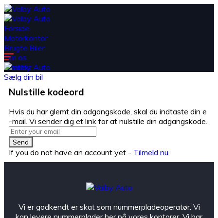
Forside
Motorkontor
Brugte Biler
Om os
Kontakt
Sælg din bil
Nulstille kodeord
Hvis du har glemt din adgangskode, skal du indtaste din e
-mail. Vi sender dig et link for at nulstille din adgangskode.
Send
If you do not have an account yet -
Tilmeld nu
Vi er godkendt er skat som nummerpladeoperatør. Vi
kan levere nummerplader her på vores kontorer. Vi har