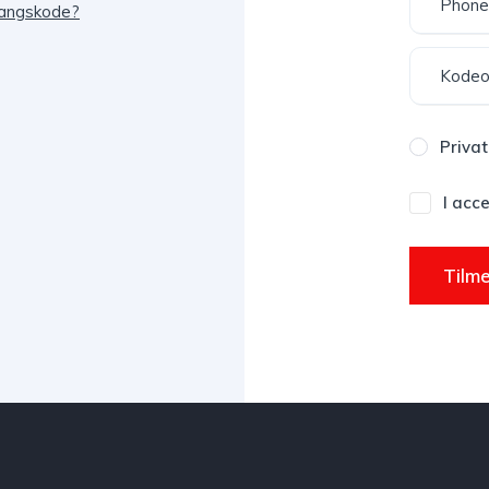
angskode?
Privat
I acc
Tilme