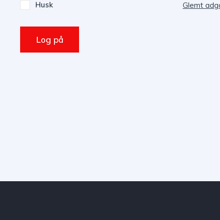
Husk
Glemt adg
Log på