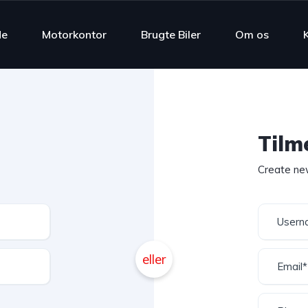
de
Motorkontor
Brugte Biler
Om os
Tilm
Create ne
eller