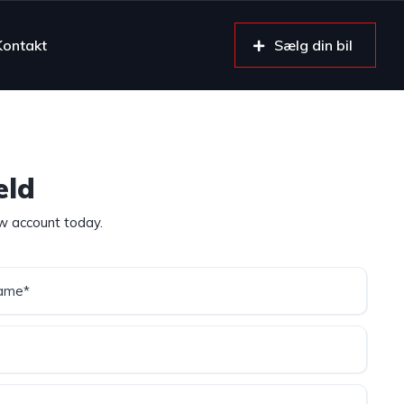
Kontakt
Sælg din bil
eld
w account today.